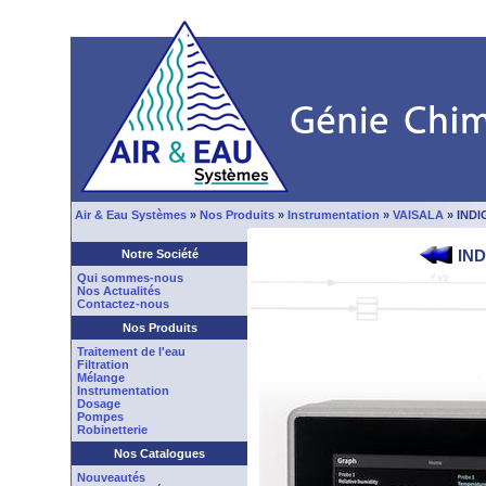
Air & Eau Systèmes
»
Nos Produits
»
Instrumentation
»
VAISALA
» INDIG
IND
Notre Société
Qui sommes-nous
Nos Actualités
Contactez-nous
Nos Produits
Traitement de l'eau
Filtration
Mélange
Instrumentation
Dosage
Pompes
Robinetterie
Nos Catalogues
Nouveautés