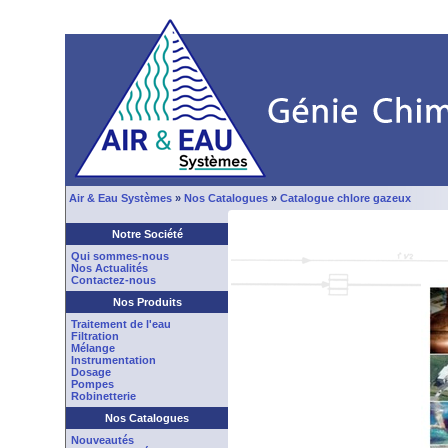
Air & Eau Systèmes
»
Nos Catalogues
»
Catalogue chlore gazeux
Notre Société
Qui sommes-nous
Nos Actualités
Contactez-nous
Nos Produits
Traitement de l'eau
Filtration
Mélange
Instrumentation
Dosage
Pompes
Robinetterie
Nos Catalogues
Nouveautés