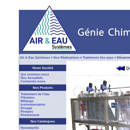
Air & Eau Systèmes
»
Nos Réalisations
»
Traitement des eaux
» Décanteu
D
Notre Société
Qui sommes-nous
Nos Actualités
Contactez-nous
Nos Produits
Traitement de l'eau
Filtration
Mélange
Instrumentation
Dosage
Pompes
Robinetterie
Nos Catalogues
Nouveautés