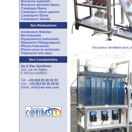
Brochure matériels
Brochure générale Bamo
Catalogue Bamo
Catalogue chlore gazeux
Catalogues Ebara
Catalogues Vaisala
Nos Réalisations
Analyseurs Mobiles
Bio-Industrie
Equipements Industriels
Maquettes Pédagogiques
Pilotes Industriels
Décanteur lamellaire avec p
Pilotes pour la recherche
Traitement des eaux
Nos Coordonnées
Air & Eau Systèmes
132, rue de l'église
F-54710 LUDRES
Tél :
+33 (0)3 83 26 33 33
Fax :
+33 (0)3 83 26 18 63
Email :
info@air-eau.com